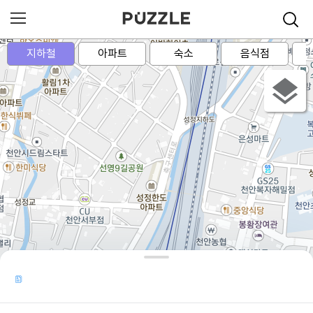
지하철
아파트
숙소
음식점