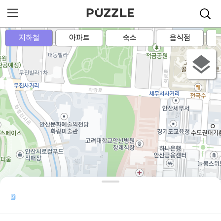
지하철
아파트
숙소
음식점