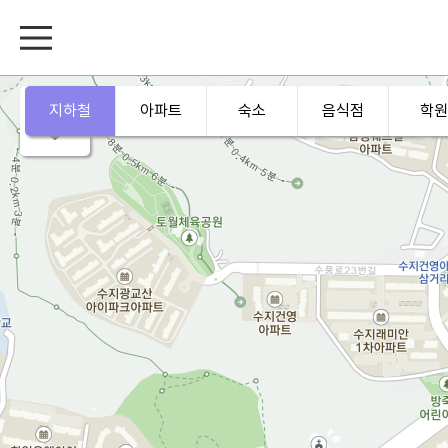
지하철
아파트
숙소
음식점
학원