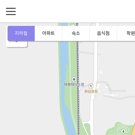
지하철
아파트
숙소
음식점
학원