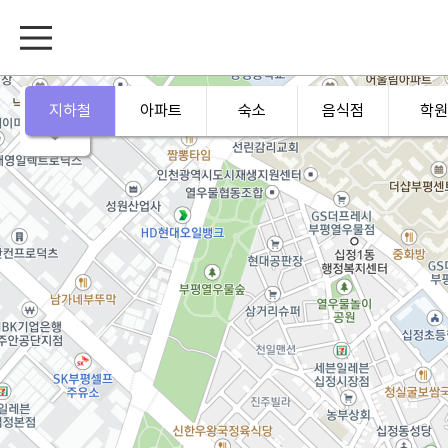
지하철
아파트
숙소
음식점
학원