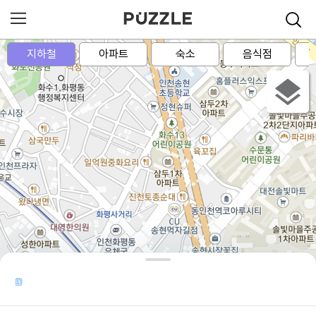
지하철
아파트
숙소
음식점