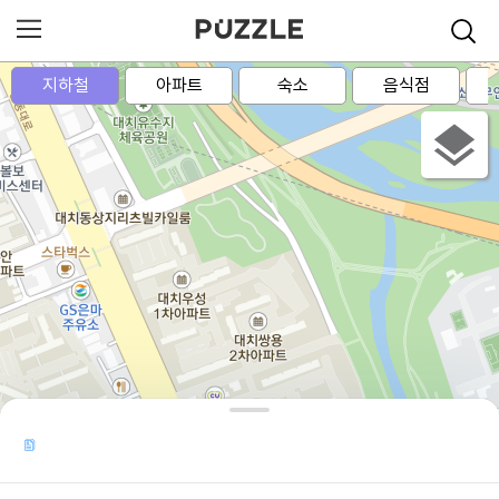
지하철
아파트
숙소
음식점