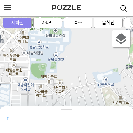
지하철
아파트
숙소
음식점