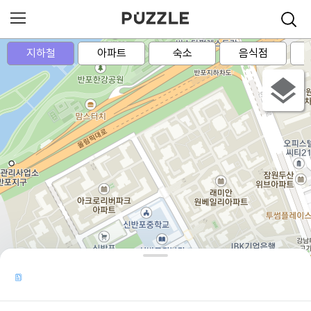
지하철
아파트
숙소
음식점