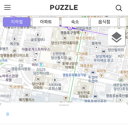
지하철
아파트
숙소
음식점