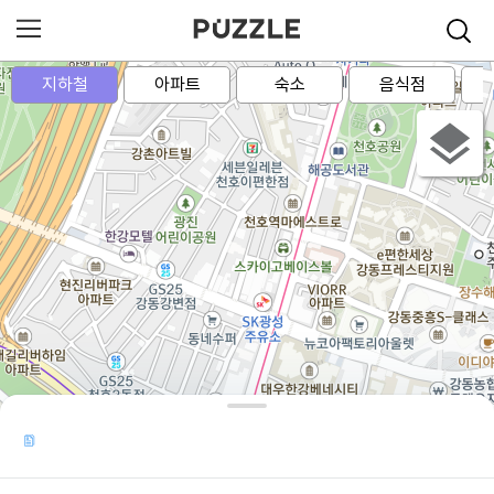
지하철
아파트
숙소
음식점