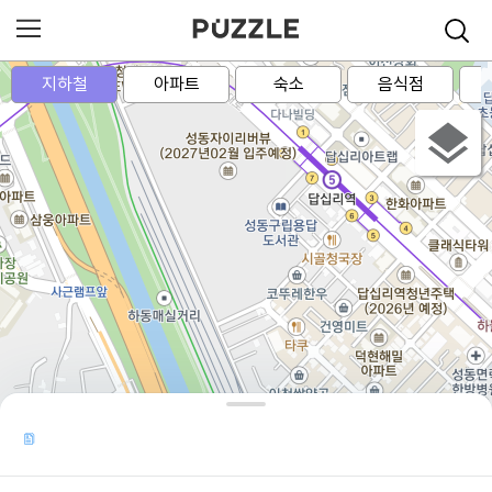
지하철
아파트
숙소
음식점