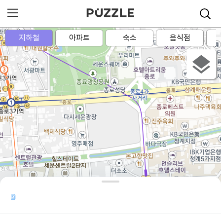
지하철
아파트
숙소
음식점