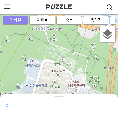
지하철
아파트
숙소
음식점