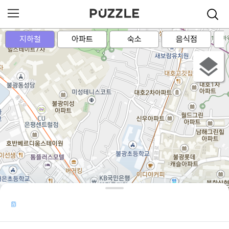
지하철
아파트
숙소
음식점