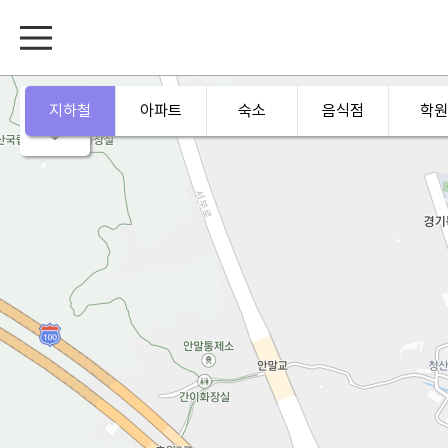
지하철
아파트
숙소
음식점
학원