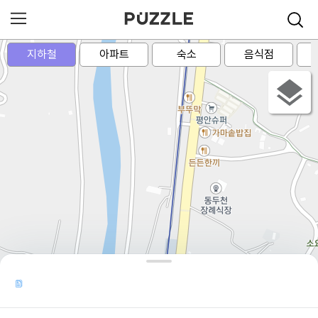
지하철
아파트
숙소
음식점