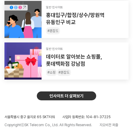
일반 인사이트
홍대입구/합정/상수/망원역
유동인구 비교
#
혼잡도
일반 인사이트
데이터로 알아보는 쇼핑몰,
롯데백화점 강남점
#
쇼핑
#
혼잡도
인사이트 더 살펴보기
서울특별시 중구 을지로 65 SKT타워
사업자 등록번호: 104-81-37225
CopyrightⓒSK Telecom Co., Ltd. All Rights Reserved.
지오비전 퍼즐